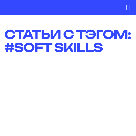
Skip
to
To
content
Na
СТАТЬИ C ТЭГОМ:
#SOFT SKILLS