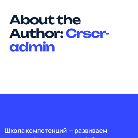
About the
Author:
Crscr-
admin
Школа компетенций — развиваем