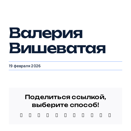
Валерия
Вишеватая
19 февраля 2026
Поделиться ссылкой,
выберите способ!
Facebook
X
Bluesky
Reddit
LinkedIn
WhatsApp
Telegram
Tumblr
Pinterest
Xing
Email