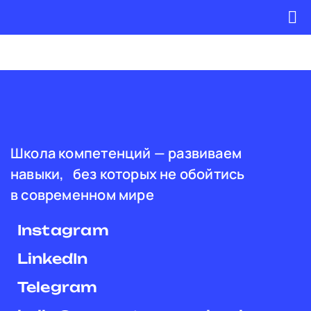
Skip
to
To
content
Na
Школа компетенций — развиваем
навыки, без которых не обойтись
в современном мире
Instagram
LinkedIn
Telegram